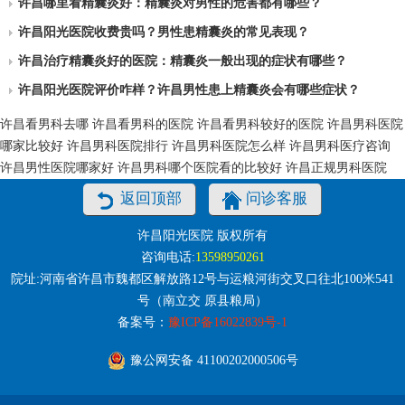
许昌哪里看精囊炎好：精囊炎对男性的危害都有哪些？
许昌阳光医院收费贵吗？男性患精囊炎的常见表现？
许昌治疗精囊炎好的医院：精囊炎一般出现的症状有哪些？
许昌阳光医院评价咋样？许昌男性患上精囊炎会有哪些症状？
许昌看男科去哪
许昌看男科的医院
许昌看男科较好的医院
许昌男科医院
哪家比较好
许昌男科医院排行
许昌男科医院怎么样
许昌男科医疗咨询
许昌男性医院哪家好
许昌男科哪个医院看的比较好
许昌正规男科医院
返回顶部
问诊客服
许昌阳光医院 版权所有
咨询电话:
13598950261
院址:河南省许昌市魏都区解放路12号与运粮河街交叉口往北100米541
号（南立交 原县粮局）
备案号：
豫ICP备16022839号-1
豫公网安备 41100202000506号