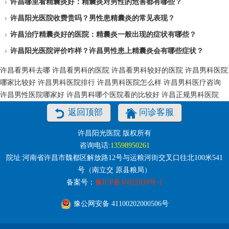
许昌哪里看精囊炎好：精囊炎对男性的危害都有哪些？
许昌阳光医院收费贵吗？男性患精囊炎的常见表现？
许昌治疗精囊炎好的医院：精囊炎一般出现的症状有哪些？
许昌阳光医院评价咋样？许昌男性患上精囊炎会有哪些症状？
许昌看男科去哪
许昌看男科的医院
许昌看男科较好的医院
许昌男科医院
哪家比较好
许昌男科医院排行
许昌男科医院怎么样
许昌男科医疗咨询
许昌男性医院哪家好
许昌男科哪个医院看的比较好
许昌正规男科医院
返回顶部
问诊客服
许昌阳光医院 版权所有
咨询电话:
13598950261
院址:河南省许昌市魏都区解放路12号与运粮河街交叉口往北100米541
号（南立交 原县粮局）
备案号：
豫ICP备16022839号-1
豫公网安备 41100202000506号