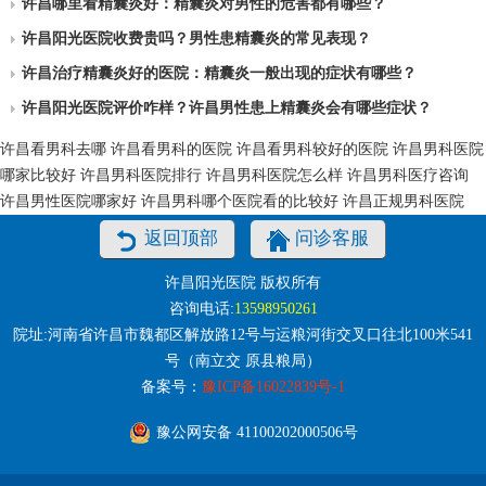
许昌哪里看精囊炎好：精囊炎对男性的危害都有哪些？
许昌阳光医院收费贵吗？男性患精囊炎的常见表现？
许昌治疗精囊炎好的医院：精囊炎一般出现的症状有哪些？
许昌阳光医院评价咋样？许昌男性患上精囊炎会有哪些症状？
许昌看男科去哪
许昌看男科的医院
许昌看男科较好的医院
许昌男科医院
哪家比较好
许昌男科医院排行
许昌男科医院怎么样
许昌男科医疗咨询
许昌男性医院哪家好
许昌男科哪个医院看的比较好
许昌正规男科医院
返回顶部
问诊客服
许昌阳光医院 版权所有
咨询电话:
13598950261
院址:河南省许昌市魏都区解放路12号与运粮河街交叉口往北100米541
号（南立交 原县粮局）
备案号：
豫ICP备16022839号-1
豫公网安备 41100202000506号