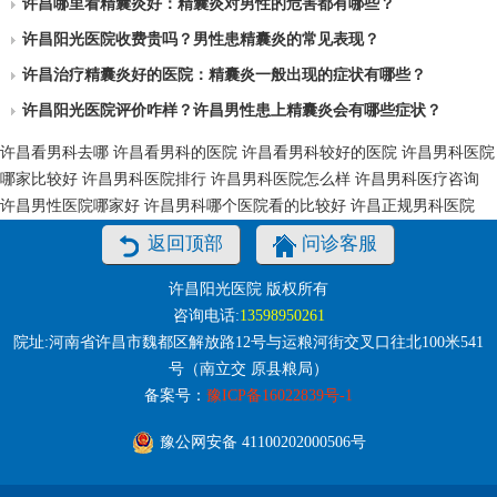
许昌哪里看精囊炎好：精囊炎对男性的危害都有哪些？
许昌阳光医院收费贵吗？男性患精囊炎的常见表现？
许昌治疗精囊炎好的医院：精囊炎一般出现的症状有哪些？
许昌阳光医院评价咋样？许昌男性患上精囊炎会有哪些症状？
许昌看男科去哪
许昌看男科的医院
许昌看男科较好的医院
许昌男科医院
哪家比较好
许昌男科医院排行
许昌男科医院怎么样
许昌男科医疗咨询
许昌男性医院哪家好
许昌男科哪个医院看的比较好
许昌正规男科医院
返回顶部
问诊客服
许昌阳光医院 版权所有
咨询电话:
13598950261
院址:河南省许昌市魏都区解放路12号与运粮河街交叉口往北100米541
号（南立交 原县粮局）
备案号：
豫ICP备16022839号-1
豫公网安备 41100202000506号